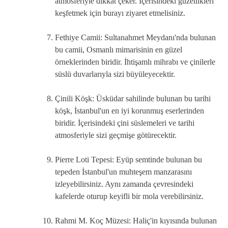
atmosferiyle dikkat çeker. İçerisindeki güzellikleri
keşfetmek için burayı ziyaret etmelisiniz.
Fethiye Camii: Sultanahmet Meydanı'nda bulunan
bu camii, Osmanlı mimarisinin en güzel
örneklerinden biridir. İhtişamlı mihrabı ve çinilerle
süslü duvarlarıyla sizi büyüleyecektir.
Çinili Köşk: Üsküdar sahilinde bulunan bu tarihi
köşk, İstanbul'un en iyi korunmuş eserlerinden
biridir. İçerisindeki çini süslemeleri ve tarihi
atmosferiyle sizi geçmişe götürecektir.
Pierre Loti Tepesi: Eyüp semtinde bulunan bu
tepeden İstanbul'un muhteşem manzarasını
izleyebilirsiniz. Aynı zamanda çevresindeki
kafelerde oturup keyifli bir mola verebilirsiniz.
Rahmi M. Koç Müzesi: Haliç'in kıyısında bulunan