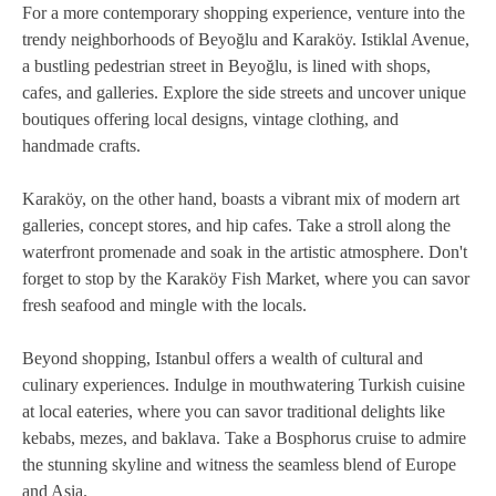
For a more contemporary shopping experience, venture into the
trendy neighborhoods of Beyoğlu and Karaköy. Istiklal Avenue,
a bustling pedestrian street in Beyoğlu, is lined with shops,
cafes, and galleries. Explore the side streets and uncover unique
boutiques offering local designs, vintage clothing, and
handmade crafts.
Karaköy, on the other hand, boasts a vibrant mix of modern art
galleries, concept stores, and hip cafes. Take a stroll along the
waterfront promenade and soak in the artistic atmosphere. Don't
forget to stop by the Karaköy Fish Market, where you can savor
fresh seafood and mingle with the locals.
Beyond shopping, Istanbul offers a wealth of cultural and
culinary experiences. Indulge in mouthwatering Turkish cuisine
at local eateries, where you can savor traditional delights like
kebabs, mezes, and baklava. Take a Bosphorus cruise to admire
the stunning skyline and witness the seamless blend of Europe
and Asia.