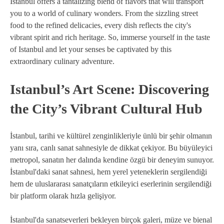
Istanbul offers a tantalizing blend of flavors that will transport
you to a world of culinary wonders. From the sizzling street
food to the refined delicacies, every dish reflects the city's
vibrant spirit and rich heritage. So, immerse yourself in the taste
of Istanbul and let your senses be captivated by this
extraordinary culinary adventure.
Istanbul’s Art Scene: Discovering
the City’s Vibrant Cultural Hub
İstanbul, tarihi ve kültürel zenginlikleriyle ünlü bir şehir olmanın
yanı sıra, canlı sanat sahnesiyle de dikkat çekiyor. Bu büyüleyici
metropol, sanatın her dalında kendine özgü bir deneyim sunuyor.
İstanbul'daki sanat sahnesi, hem yerel yeteneklerin sergilendiği
hem de uluslararası sanatçıların etkileyici eserlerinin sergilendiği
bir platform olarak hızla gelişiyor.
İstanbul'da sanatseverleri bekleyen birçok galeri, müze ve bienal