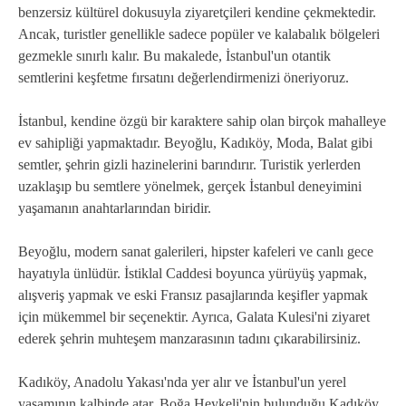
benzersiz kültürel dokusuyla ziyaretçileri kendine çekmektedir.
Ancak, turistler genellikle sadece popüler ve kalabalık bölgeleri
gezmekle sınırlı kalır. Bu makalede, İstanbul'un otantik
semtlerini keşfetme fırsatını değerlendirmenizi öneriyoruz.
İstanbul, kendine özgü bir karaktere sahip olan birçok mahalleye
ev sahipliği yapmaktadır. Beyoğlu, Kadıköy, Moda, Balat gibi
semtler, şehrin gizli hazinelerini barındırır. Turistik yerlerden
uzaklaşıp bu semtlere yönelmek, gerçek İstanbul deneyimini
yaşamanın anahtarlarından biridir.
Beyoğlu, modern sanat galerileri, hipster kafeleri ve canlı gece
hayatıyla ünlüdür. İstiklal Caddesi boyunca yürüyüş yapmak,
alışveriş yapmak ve eski Fransız pasajlarında keşifler yapmak
için mükemmel bir seçenektir. Ayrıca, Galata Kulesi'ni ziyaret
ederek şehrin muhteşem manzarasının tadını çıkarabilirsiniz.
Kadıköy, Anadolu Yakası'nda yer alır ve İstanbul'un yerel
yaşamının kalbinde atar. Boğa Heykeli'nin bulunduğu Kadıköy