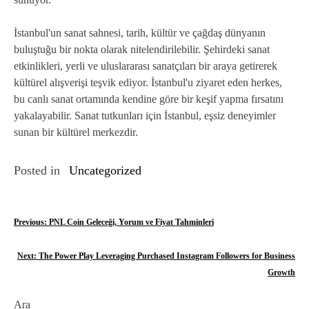
İstanbul'un sanat sahnesi, tarih, kültür ve çağdaş dünyanın
buluştuğu bir nokta olarak nitelendirilebilir. Şehirdeki sanat
etkinlikleri, yerli ve uluslararası sanatçıları bir araya getirerek
kültürel alışverişi teşvik ediyor. İstanbul'u ziyaret eden herkes,
bu canlı sanat ortamında kendine göre bir keşif yapma fırsatını
yakalayabilir. Sanat tutkunları için İstanbul, eşsiz deneyimler
sunan bir kültürel merkezdir.
Posted in
Uncategorized
Y
Previous:
PNL Coin Geleceği, Yorum ve Fiyat Tahminleri
a
Next:
The Power Play Leveraging Purchased Instagram Followers for Business
z
Growth
ı
Ara