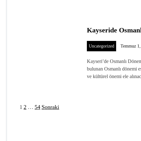
Kayseride Osmanl
Uncategorized
Temmuz 1,
Kayseri’de Osmanlı Dönemi
bulunan Osmanlı dönemi eser
ve kültürel önemi ele alın
1
2
…
54
Sonraki
Y
a
z