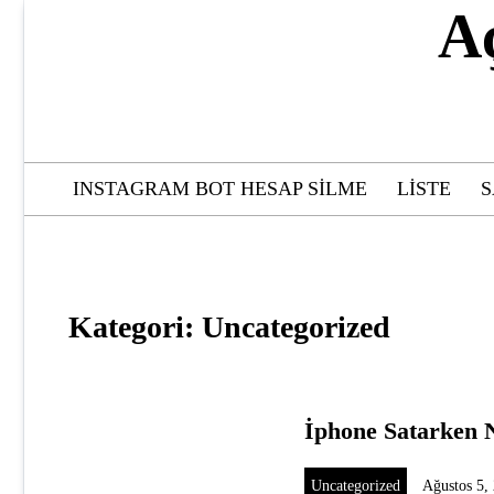
Skip
A
to
content
INSTAGRAM BOT HESAP SILME
LISTE
S
Kategori:
Uncategorized
İphone Satarken N
Uncategorized
Ağustos 5,