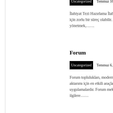
Uncategorized
Temmuz 16
İlahiyat Tezi Hazırlama İla
için zorlu bir süreç olabili
yönetmek,……
Forum
Uncategorized
Temmuz 6,
Forum toplulukları, modern
aktarımı için en etkili araçl
uygulamalardır. Forum mek
ilgilere……