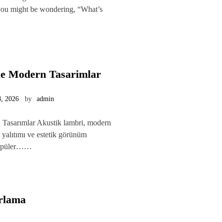
 you might be wondering, “What’s
le Modern Tasarimlar
, 2026
by
admin
 Tasarımlar Akustik lambri, modern
 yalıtımı ve estetik görünüm
 popüler……
irlama