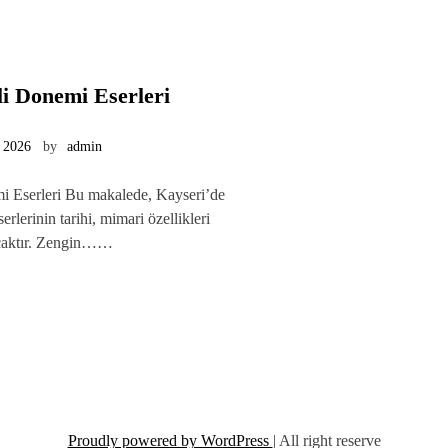
i Donemi Eserleri
 2026
by
admin
 Eserleri Bu makalede, Kayseri’de
lerinin tarihi, mimari özellikleri
acaktır. Zengin……
Proudly powered by WordPress
|
All right reserve