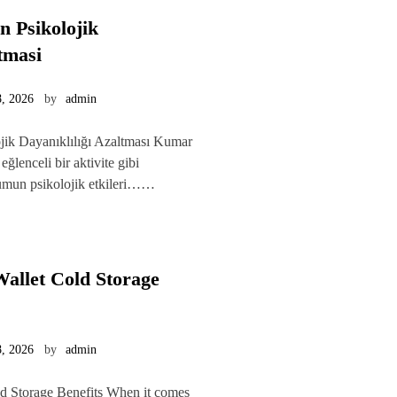
 Psikolojik
tmasi
, 2026
by
admin
ik Dayanıklılığı Azaltması Kumar
ğlenceli bir aktivite gibi
rumun psikolojik etkileri……
allet Cold Storage
, 2026
by
admin
d Storage Benefits When it comes