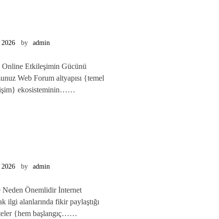
 2026
by
admin
e Online Etkileşimin Gücünü
zunuz Web Forum altyapısı {temel
letişim} ekosisteminin……
 2026
by
admin
e Neden Önemlidir İnternet
ak ilgi alanlarında fikir paylaştığı
 siteler {hem başlangıç……