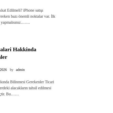
kat Edilmeli? iPhone satışı
reken bazı önemli noktalar var. İlk
ma yapmalısınız…….
valari Hakkinda
ler
 2026
by
admin
kında Bilinmesi Gerekenler Ticari
ilerdeki alacakların tahsil edilmesi
reçtir. Bu……