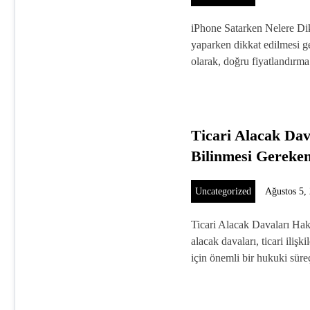
iPhone Satarken Nelere Dik
yaparken dikkat edilmesi ge
olarak, doğru fiyatlandır
Ticari Alacak Da
Bilinmesi Gereken
Uncategorized
Ağustos 5,
Ticari Alacak Davaları Hak
alacak davaları, ticari ilişk
için önemli bir hukuki sü