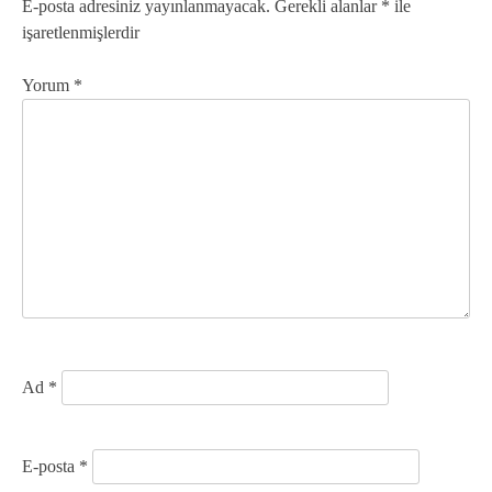
g
E-posta adresiniz yayınlanmayacak.
Gerekli alanlar
*
ile
işaretlenmişlerdir
e
z
Yorum
*
i
n
m
e
s
i
Ad
*
E-posta
*