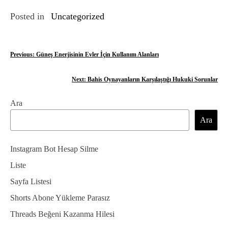
Posted in
Uncategorized
Y
Previous:
Güneş Enerjisinin Evler İçin Kullanım Alanları
a
Next:
Bahis Oynayanların Karşılaştığı Hukuki Sorunlar
z
Ara
ı
Ara
g
e
Instagram Bot Hesap Silme
z
Liste
Sayfa Listesi
i
Shorts Abone Yükleme Parasız
n
Threads Beğeni Kazanma Hilesi
m