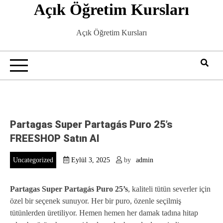
Açık Öğretim Kursları
Skip
to
content
Açık Öğretim Kursları
Partagas Super Partagás Puro 25’s
FREESHOP Satın Al
Uncategorized
Eylül 3, 2025
by
admin
Partagas Super Partagás Puro 25’s
, kaliteli tütün severler için
özel bir seçenek sunuyor. Her bir puro, özenle seçilmiş
tütünlerden üretiliyor. Hemen hemen her damak tadına hitap