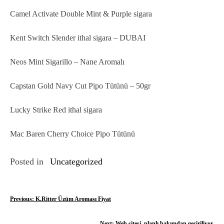
Camel Activate Double Mint & Purple sigara
Kent Switch Slender ithal sigara – DUBAI
Neos Mint Sigarillo – Nane Aromalı
Capstan Gold Navy Cut Pipo Tütünü – 50gr
Lucky Strike Red ithal sigara
Mac Baren Cherry Choice Pipo Tütünü
Posted in
Uncategorized
Y
Previous:
K.Ritter Üzüm Aroması Fiyat
a
Next:
Web sitesi, planlı bakımdan geçiriliyor.