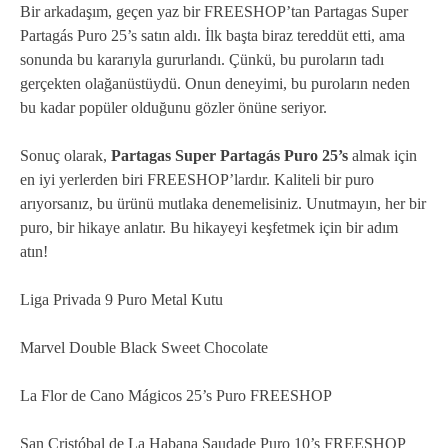
Bir arkadaşım, geçen yaz bir FREESHOP’tan Partagas Super
Partagás Puro 25’s satın aldı. İlk başta biraz tereddüt etti, ama
sonunda bu kararıyla gururlandı. Çünkü, bu puroların tadı
gerçekten olağanüstüydü. Onun deneyimi, bu puroların neden
bu kadar popüler olduğunu gözler önüne seriyor.
Sonuç olarak,
Partagas Super Partagás Puro 25’s
almak için
en iyi yerlerden biri FREESHOP’lardır. Kaliteli bir puro
arıyorsanız, bu ürünü mutlaka denemelisiniz. Unutmayın, her bir
puro, bir hikaye anlatır. Bu hikayeyi keşfetmek için bir adım
atın!
Liga Privada 9 Puro Metal Kutu
Marvel Double Black Sweet Chocolate
La Flor de Cano Mágicos 25’s Puro FREESHOP
San Cristóbal de La Habana Saudade Puro 10’s FREESHOP