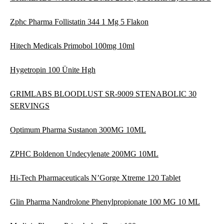
Zphc Pharma Follistatin 344 1 Mg 5 Flakon
Hitech Medicals Primobol 100mg 10ml
Hygetropin 100 Ünite Hgh
GRIMLABS BLOODLUST SR-9009 STENABOLIC 30
SERVINGS
Optimum Pharma Sustanon 300MG 10ML
ZPHC Boldenon Undecylenate 200MG 10ML
Hi-Tech Pharmaceuticals N’Gorge Xtreme 120 Tablet
Glin Pharma Nandrolone Phenylpropionate 100 MG 10 ML