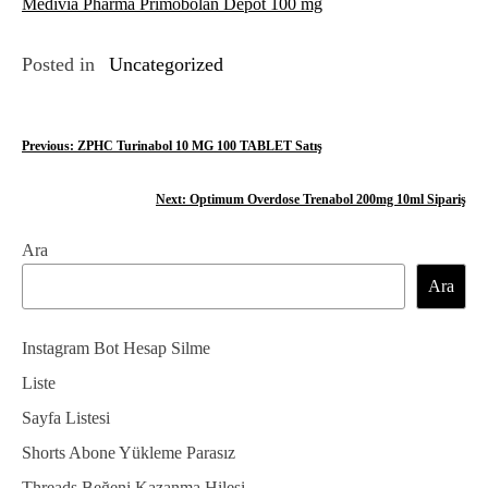
Medivia Pharma Primobolan Depot 100 mg
Posted in
Uncategorized
Y
Previous:
ZPHC Turinabol 10 MG 100 TABLET Satış
a
Next:
Optimum Overdose Trenabol 200mg 10ml Sipariş
z
Ara
ı
Ara
g
e
Instagram Bot Hesap Silme
z
Liste
Sayfa Listesi
i
Shorts Abone Yükleme Parasız
n
Threads Beğeni Kazanma Hilesi