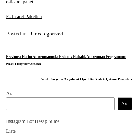
e-ticaret paketi
E-Ticaret Paketleri
Posted in
Uncategorized
Y
Previous:
Hacim Antrenmanında Frekans Haftalık Antrenman Programınızı
Nasıl Oluşturmalısınız
a
z
Next:
Kırşehir Akçakent Opel Oto Yedek Çıkma Parçaları
ı
Ara
g
Ara
e
Instagram Bot Hesap Silme
z
Liste
i