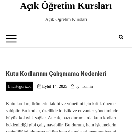
Açık Öğretim Kursları
Skip
to
content
Açık Öğretim Kursları
Kutu Kodlarının Çalışmama Nedenleri
Uncategorized
Eylül 14, 2025
by
admin
Kutu kodları, ürünlerin takibi ve yönetimi için kritik öneme
sahiptir. Bu kodlar, özellikle lojistik ve envanter yönetiminde
büyük kolaylık sağlar. Ancak, bazı durumlarda kutu kodları
beklenildiği gibi çalışmayabilir. Bu durum, hem işletmelerin
verimliliğini olumsuz etkiler hem de müşteri memnuniyetini