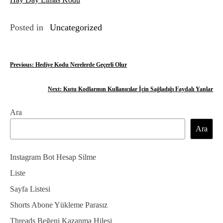
Posted in
Uncategorized
Y
Previous:
Hediye Kodu Nerelerde Geçerli Olur
a
Next:
Kutu Kodlarının Kullanıcılar İçin Sağladığı Faydalı Yanlar
z
Ara
ı
Ara
g
e
Instagram Bot Hesap Silme
z
Liste
Sayfa Listesi
i
Shorts Abone Yükleme Parasız
n
Threads Beğeni Kazanma Hilesi