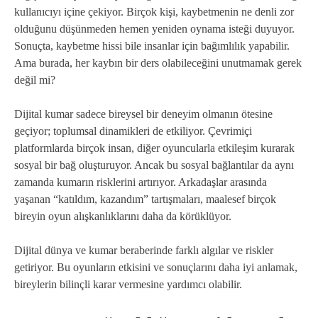
kullanıcıyı içine çekiyor. Birçok kişi, kaybetmenin ne denli zor
olduğunu düşünmeden hemen yeniden oynama isteği duyuyor.
Sonuçta, kaybetme hissi bile insanlar için bağımlılık yapabilir.
Ama burada, her kaybın bir ders olabileceğini unutmamak gerek
değil mi?
Dijital kumar sadece bireysel bir deneyim olmanın ötesine
geçiyor; toplumsal dinamikleri de etkiliyor. Çevrimiçi
platformlarda birçok insan, diğer oyuncularla etkileşim kurarak
sosyal bir bağ oluşturuyor. Ancak bu sosyal bağlantılar da aynı
zamanda kumarın risklerini artırıyor. Arkadaşlar arasında
yaşanan “katıldım, kazandım” tartışmaları, maalesef birçok
bireyin oyun alışkanlıklarını daha da körüklüyor.
Dijital dünya ve kumar beraberinde farklı algılar ve riskler
getiriyor. Bu oyunların etkisini ve sonuçlarını daha iyi anlamak,
bireylerin bilinçli karar vermesine yardımcı olabilir.