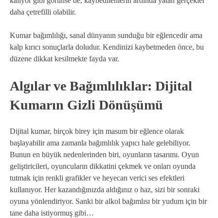
kalıyor gibi görünse de, kaybedilenlerin ardında yatan gerçekler
daha çetrefilli olabilir.
Kumar bağımlılığı, sanal dünyanın sunduğu bir eğlencedir ama
kalp kırıcı sonuçlarla doludur. Kendinizi kaybetmeden önce, bu
düzene dikkat kesilmekte fayda var.
Algılar ve Bağımlılıklar: Dijital
Kumarın Gizli Dönüşümü
Dijital kumar, birçok birey için masum bir eğlence olarak
başlayabilir ama zamanla bağımlılık yapıcı hale gelebiliyor.
Bunun en büyük nedenlerinden biri, oyunların tasarımı. Oyun
geliştiricileri, oyuncuların dikkatini çekmek ve onları oyunda
tutmak için renkli grafikler ve heyecan verici ses efektleri
kullanıyor. Her kazandığınızda aldığınız o haz, sizi bir sonraki
oyuna yönlendiriyor. Sanki bir alkol bağımlısı bir yudum için bir
tane daha istiyormuş gibi…