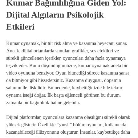
Kumar Bağımlılığına Giden Yol:
Dijital Algıların Psikolojik
Etkileri
Kumar oynamak, bir tür risk alma ve kazanma heyecanı sunar.
Ancak, dijital ortamlarda sunulan grafikler, ses efektleri ve
sürekli güncellenen içerikler, oyuncuları daha fazla oynamaya
teşvik eder. Bunu düşündüğümüzde, kumar oynamak adeta bir
video oyununa benziyor. Oyun bitmediği sürece kazanma şansı
da bitmiyor gibi hissedersiniz. Kazanma duygusu, dopamin
salınımı ile ilişkilidir. Bu nedenle, kaybettiğinizde bile tekrar
oynama isteği doğar. İlk başta eğlenceli görünen bu durum,
zamanla bir bağımlılık haline gelebilir.
Dijital platformlar, oyunculara kazanma olasılığını sürekli olarak
yüksek gösterir. Özellikle “şanslı” bölüm oyunları, kullanıcıda
kazanabileceği illüzyonunu oluşturur. İnsanlar, kaybettikçe daha