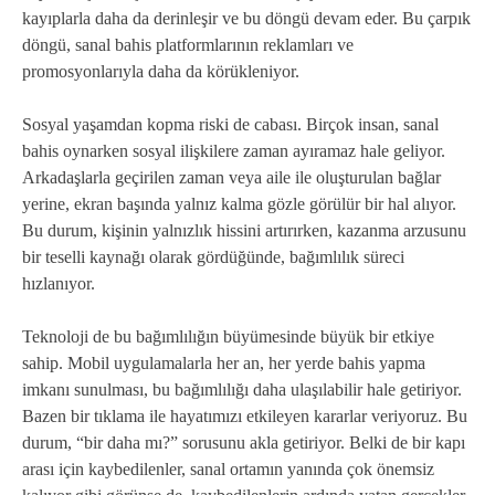
kayıplarla daha da derinleşir ve bu döngü devam eder. Bu çarpık
döngü, sanal bahis platformlarının reklamları ve
promosyonlarıyla daha da körükleniyor.
Sosyal yaşamdan kopma riski de cabası. Birçok insan, sanal
bahis oynarken sosyal ilişkilere zaman ayıramaz hale geliyor.
Arkadaşlarla geçirilen zaman veya aile ile oluşturulan bağlar
yerine, ekran başında yalnız kalma gözle görülür bir hal alıyor.
Bu durum, kişinin yalnızlık hissini artırırken, kazanma arzusunu
bir teselli kaynağı olarak gördüğünde, bağımlılık süreci
hızlanıyor.
Teknoloji de bu bağımlılığın büyümesinde büyük bir etkiye
sahip. Mobil uygulamalarla her an, her yerde bahis yapma
imkanı sunulması, bu bağımlılığı daha ulaşılabilir hale getiriyor.
Bazen bir tıklama ile hayatımızı etkileyen kararlar veriyoruz. Bu
durum, “bir daha mı?” sorusunu akla getiriyor. Belki de bir kapı
arası için kaybedilenler, sanal ortamın yanında çok önemsiz