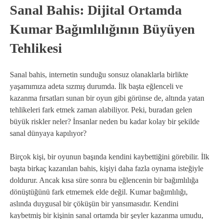
Sanal Bahis: Dijital Ortamda
Kumar Bağımlılığının Büyüyen
Tehlikesi
Sanal bahis, internetin sunduğu sonsuz olanaklarla birlikte
yaşamımıza adeta sızmış durumda. İlk başta eğlenceli ve
kazanma fırsatları sunan bir oyun gibi görünse de, altında yatan
tehlikeleri fark etmek zaman alabiliyor. Peki, buradan gelen
büyük riskler neler? İnsanlar neden bu kadar kolay bir şekilde
sanal dünyaya kapılıyor?
Birçok kişi, bir oyunun başında kendini kaybettiğini görebilir. İlk
başta birkaç kazanılan bahis, kişiyi daha fazla oynama isteğiyle
doldurur. Ancak kısa süre sonra bu eğlencenin bir bağımlılığa
dönüştüğünü fark etmemek elde değil. Kumar bağımlılığı,
aslında duygusal bir çöküşün bir yansımasıdır. Kendini
kaybetmiş bir kişinin sanal ortamda bir şeyler kazanma umudu,