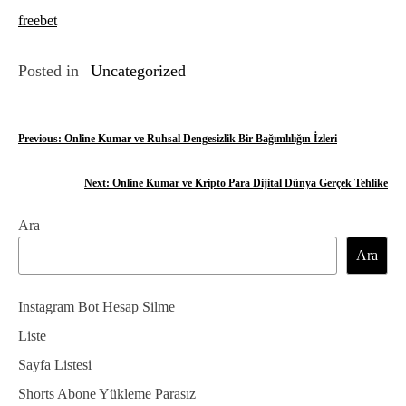
freebet
Posted in
Uncategorized
Y
Previous:
Online Kumar ve Ruhsal Dengesizlik Bir Bağımlılığın İzleri
a
Next:
Online Kumar ve Kripto Para Dijital Dünya Gerçek Tehlike
z
Ara
ı
Ara
g
e
Instagram Bot Hesap Silme
z
Liste
Sayfa Listesi
i
Shorts Abone Yükleme Parasız
n