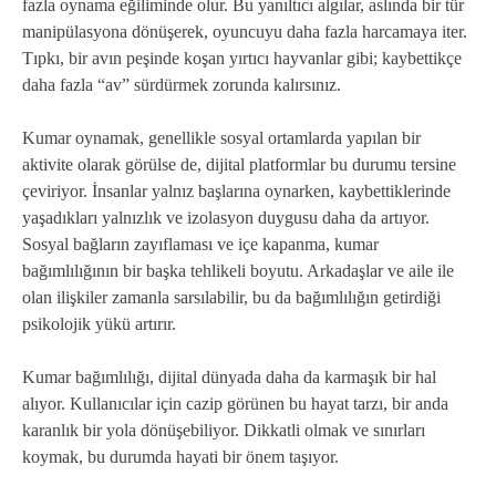
fazla oynama eğiliminde olur. Bu yanıltıcı algılar, aslında bir tür
manipülasyona dönüşerek, oyuncuyu daha fazla harcamaya iter.
Tıpkı, bir avın peşinde koşan yırtıcı hayvanlar gibi; kaybettikçe
daha fazla “av” sürdürmek zorunda kalırsınız.
Kumar oynamak, genellikle sosyal ortamlarda yapılan bir
aktivite olarak görülse de, dijital platformlar bu durumu tersine
çeviriyor. İnsanlar yalnız başlarına oynarken, kaybettiklerinde
yaşadıkları yalnızlık ve izolasyon duygusu daha da artıyor.
Sosyal bağların zayıflaması ve içe kapanma, kumar
bağımlılığının bir başka tehlikeli boyutu. Arkadaşlar ve aile ile
olan ilişkiler zamanla sarsılabilir, bu da bağımlılığın getirdiği
psikolojik yükü artırır.
Kumar bağımlılığı, dijital dünyada daha da karmaşık bir hal
alıyor. Kullanıcılar için cazip görünen bu hayat tarzı, bir anda
karanlık bir yola dönüşebiliyor. Dikkatli olmak ve sınırları
koymak, bu durumda hayati bir önem taşıyor.