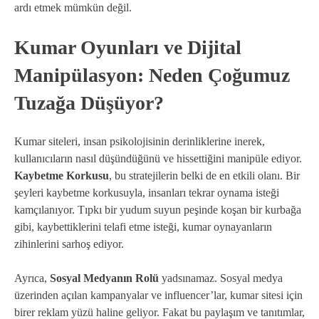
ardı etmek mümkün değil.
Kumar Oyunları ve Dijital
Manipülasyon: Neden Çoğumuz
Tuzağa Düşüyor?
Kumar siteleri, insan psikolojisinin derinliklerine inerek,
kullanıcıların nasıl düşündüğünü ve hissettiğini manipüle ediyor.
Kaybetme Korkusu
, bu stratejilerin belki de en etkili olanı. Bir
şeyleri kaybetme korkusuyla, insanları tekrar oynama isteği
kamçılanıyor. Tıpkı bir yudum suyun peşinde koşan bir kurbağa
gibi, kaybettiklerini telafi etme isteği, kumar oynayanların
zihinlerini sarhoş ediyor.
Ayrıca,
Sosyal Medyanın Rolü
yadsınamaz. Sosyal medya
üzerinden açılan kampanyalar ve influencer’lar, kumar sitesi için
birer reklam yüzü haline geliyor. Fakat bu paylaşım ve tanıtımlar,