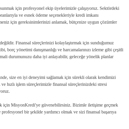
sunmak için profesyonel ekip üyelerimizle çalışıyoruz. Sektördeki
ranlarıyla ve esnek ödeme seçenekleriyle kredi imkanı
lmeniz için gereksinimlerinizi anlamak, bütçenize uygun çözümler
 değildir. Finansal süreçlerinizi kolaylaştırmak için sunduğumuz
kibi, borç yönetimi danışmanlığı ve harcamalarınızı izleme gibi çeşitli
mali durumunuzu daha iyi anlayabilir, geleceğe yönelik planlar
e, size en iyi deneyimi sağlamak için sürekli olarak kendimizi
 ve hızlı işlem süreçlerimizle finansal süreçlerinizdeki stresi
yoruz.
mak için MisyonKredi'ye güvenebilirsiniz. Bizimle iletişime geçmek
e profesyonel bir şekilde yardımcı olmak ve sizi finansal başarıya