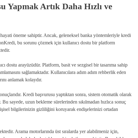
su Yapmak Artık Daha Hızlı ve
in hayati öneme sahiptir. Ancak, geleneksel banka yöntemleriyle kredi
nKredi, bu sorunu çözmek için kullanıcı dostu bir platform
tedir.
ı dostu arayüzüdür. Platform, basit ve sezgisel bir tasarıma sahip
mamlamasını sağlamaktadır. Kullanıcılara adım adım rehberlik eden
arını anlamak kolaydır.
sonuçlarıdır. Kredi başvurusu yaptıktan sonra, sistem otomatik olarak
r. Bu sayede, uzun bekleme sürelerinden sıkılmadan hızlıca sonuç
isel bilgilerinizin gizliliğini koruyarak endişelerinizi ortadan
edir. Arama motorlarında üst sıralarda yer alabilmeniz için,