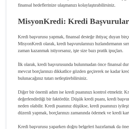
finansal hedeflerinize ulaşmanızı kolaylaştırabilirsiniz.
MisyonKredi: Kredi Başvuruları
Kredi başvurusu yapmak, finansal desteğe ihtiyaç duyan birçok
MisyonKredi olarak, kredi başvurularınızı hızlandırmanın sırrı
zaman kazanmak istiyorsanız, işte size bazı pratik ipuçları.
İlk olarak, kredi başvurusunda bulunmadan önce finansal duru
mevcut borçlarınızı dikkatlice gözden geçirerek ne kadar kre
bulunacağınız tutarı netleştirebilirsiniz.
Diğer bir önemli adım ise kredi puanınızı kontrol etmektir. Kr
değerlendirdiği bir faktördür. Düşük kredi puanı, kredi başv
neden olabilir. Kredi puanınız düşükse, kredi puanınızı iyileş
düzenli yapmak, borçlarınızı zamanında ödemek ve kredi kartı
Kredi başvurusu yaparken doğru belgeleri hazırlamak da öneml