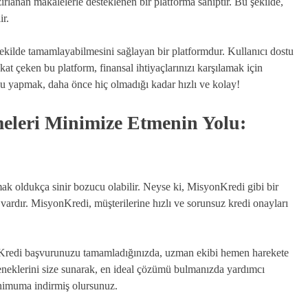
rlanan makalelerle desteklenen bir platforma sahiptir. Bu şekilde,
ir.
ekilde tamamlayabilmesini sağlayan bir platformdur. Kullanıcı dostu
at çeken bu platform, finansal ihtiyaçlarınızı karşılamak için
usu yapmak, daha önce hiç olmadığı kadar hızlı ve kolay!
eleri Minimize Etmenin Yolu:
k oldukça sinir bozucu olabilir. Neyse ki, MisyonKredi gibi bir
vardır. MisyonKredi, müşterilerine hızlı ve sorunsuz kredi onayları
r. Kredi başvurunuzu tamamladığınızda, uzman ekibi hemen harekete
çeneklerini size sunarak, en ideal çözümü bulmanızda yardımcı
inimuma indirmiş olursunuz.