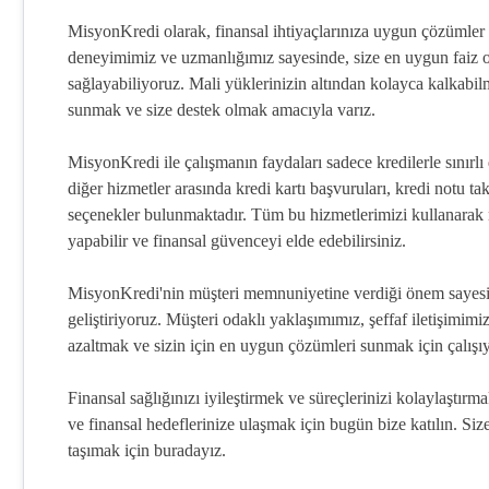
MisyonKredi olarak, finansal ihtiyaçlarınıza uygun çözümler 
deneyimimiz ve uzmanlığımız sayesinde, size en uygun faiz o
sağlayabiliyoruz. Mali yüklerinizin altından kolayca kalkabi
sunmak ve size destek olmak amacıyla varız.
MisyonKredi ile çalışmanın faydaları sadece kredilerle sınırlı
diğer hizmetler arasında kredi kartı başvuruları, kredi notu ta
seçenekler bulunmaktadır. Tüm bu hizmetlerimizi kullanarak 
yapabilir ve finansal güvenceyi elde edebilirsiniz.
MisyonKredi'nin müşteri memnuniyetine verdiği önem sayesind
geliştiriyoruz. Müşteri odaklı yaklaşımımız, şeffaf iletişimimiz
azaltmak ve sizin için en uygun çözümleri sunmak için çalışı
Finansal sağlığınızı iyileştirmek ve süreçlerinizi kolaylaştır
ve finansal hedeflerinize ulaşmak için bugün bize katılın. Siz
taşımak için buradayız.