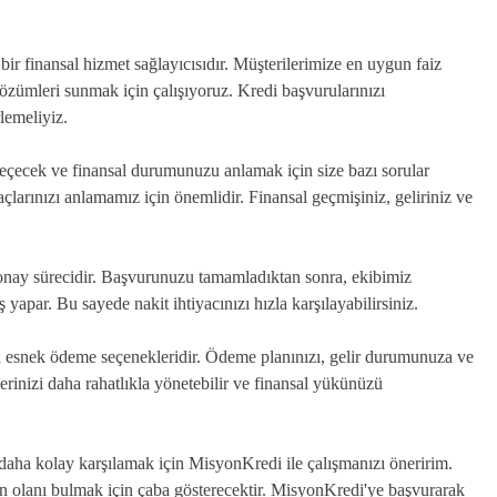
ir finansal hizmet sağlayıcısıdır. Müşterilerimize en uygun faiz
özümleri sunmak için çalışıyoruz. Kredi başvurularınızı
lemeliyiz.
geçecek ve finansal durumunuzu anlamak için size bazı sorular
yaçlarınızı anlamamız için önemlidir. Finansal geçmişiniz, geliriniz ve
 onay sürecidir. Başvurunuzu tamamladıktan sonra, ekibimiz
 yapar. Bu sayede nakit ihtiyacınızı hızla karşılayabilirsiniz.
a esnek ödeme seçenekleridir. Ödeme planınızı, gelir durumunuza ve
erinizi daha rahatlıkla yönetebilir ve finansal yükünüzü
ı daha kolay karşılamak için MisyonKredi ile çalışmanızı öneririm.
n olanı bulmak için çaba gösterecektir. MisyonKredi'ye başvurarak