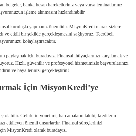
yan belgeler, banka hesap hareketleriniz veya varsa teminatlarınız
aşvurunuzun işleme alınmasını hızlandırabilir.
finansal kuruluşla yapmanız önemlidir. MisyonKredi olarak sizlere
ı ve etkili bir şekilde gerçekleşmesini sağlıyoruz. Tecrübeli
şvurunuzu kolaylaştıracaktır.
ını paylaşmak için buradayız. Finansal ihtiyaçlarınızı karşılamak ve
uyoruz. Hızlı, güvenilir ve profesyonel hizmetimizle başvurularınızı
dırın ve hayallerinizi gerçekleştirin!
ştırmak İçin MisyonKredi’ye
ç olabilir. Gelirlerin yönetimi, harcamaların takibi, kredilerin
ızı etkileyen önemli unsurlardır. Finansal süreçlerinizi
için MisyonKredi olarak buradayız.