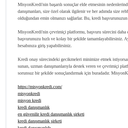
MisyonKredi'nin başarılı sonuçlar elde etmesinin nedenlerinden
danışmanları, size özel olarak ilgilenir ve her adımda size re
olduğundan emin olmanızı sağlarlar. Bu, kredi başvurunuzun 
MisyonKredi'nin çevrimiçi platformu, başvuru sürecini daha da
başvurunuzu hızlı ve kolay bir şekilde tamamlayabilirsiniz. 
hesabınıza giriş yapabilirsiniz.
Kredi onay sürecindeki gecikmeleri minimize etmek istiyorsan
sunan, uzman danışmanlarıyla destek veren ve çevrimiçi platf
sorunsuz bir şekilde sonuçlandırmak için buradadır. MisyonKre
https://misyonkredi.com/
misyonkredi
misyon kredi
kredi danışmanlık
en güvenilir kredi danışmanlık şirketi
kredi danışmanlık şirketi
kredi danışmanlığı