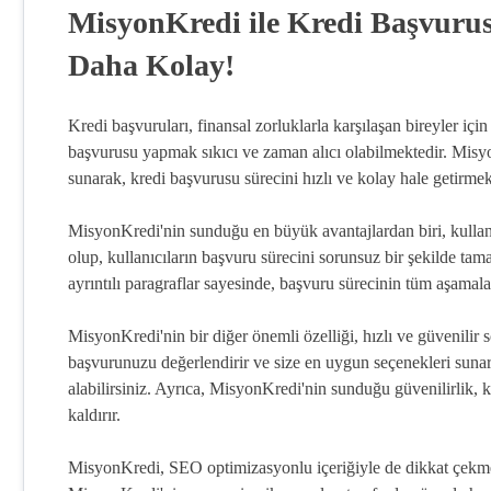
MisyonKredi ile Kredi Başvuru
Daha Kolay!
Kredi başvuruları, finansal zorluklarla karşılaşan bireyler iç
başvurusu yapmak sıkıcı ve zaman alıcı olabilmektedir. Misyo
sunarak, kredi başvurusu sürecini hızlı ve kolay hale getirmek
MisyonKredi'nin sunduğu en büyük avantajlardan biri, kullanıc
olup, kullanıcıların başvuru sürecini sorunsuz bir şekilde ta
ayrıntılı paragraflar sayesinde, başvuru sürecinin tüm aşamal
MisyonKredi'nin bir diğer önemli özelliği, hızlı ve güvenilir 
başvurunuzu değerlendirir ve size en uygun seçenekleri suna
alabilirsiniz. Ayrıca, MisyonKredi'nin sunduğu güvenilirlik, kiş
kaldırır.
MisyonKredi, SEO optimizasyonlu içeriğiyle de dikkat çekmekt