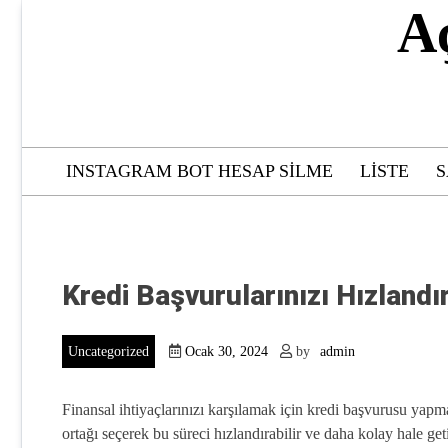
Skip
A
to
content
INSTAGRAM BOT HESAP SILME
LISTE
S
Kredi Başvurularınızı Hızlandı
Uncategorized
Ocak 30, 2024
by
admin
Finansal ihtiyaçlarınızı karşılamak için kredi başvurusu yapmak
ortağı seçerek bu süreci hızlandırabilir ve daha kolay hale ge