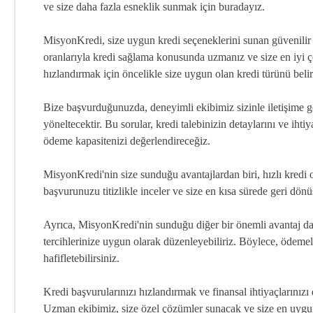
ve size daha fazla esneklik sunmak için buradayız.
MisyonKredi, size uygun kredi seçeneklerini sunan güvenilir b
oranlarıyla kredi sağlama konusunda uzmanız ve size en iyi ç
hızlandırmak için öncelikle size uygun olan kredi türünü belir
Bize başvurduğunuzda, deneyimli ekibimiz sizinle iletişime 
yöneltecektir. Bu sorular, kredi talebinizin detaylarını ve ihti
ödeme kapasitenizi değerlendireceğiz.
MisyonKredi'nin size sunduğu avantajlardan biri, hızlı kredi
başvurunuzu titizlikle inceler ve size en kısa sürede geri dönüş
Ayrıca, MisyonKredi'nin sunduğu diğer bir önemli avantaj d
tercihlerinize uygun olarak düzenleyebiliriz. Böylece, ödemel
hafifletebilirsiniz.
Kredi başvurularınızı hızlandırmak ve finansal ihtiyaçlarınız
Uzman ekibimiz, size özel çözümler sunacak ve size en uygu