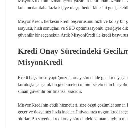
MisyonKredi'nin uzman içerik yazarları tarafından özenle hazı
kullanıcılar daha fazla kişiye ulaşıp hedef kitlesini genişletebil
MisyonKredi, herkesin kredi başvurusunu hızlı ve kolay bir ş
arayüzü, hızlı sonuçları ve SEO optimizasyonlu içeriğiyle dikk
güvenilir bir seçenektir. Artık MisyonKredi ile kredi başvur
Kredi Onay Sürecindeki Gecikm
MisyonKredi
Kredi başvurusu yaptığınızda, onay sürecinde gecikme yaşama
kuruluşla çalışarak bu gecikmeleri minimize etmenin bir yolu 
sunan güvenilir bir finansal aracıdır.
MisyonKredi'nin etkili hizmetleri, size özgü çözümler suna
geçer ve dosyanızı hızla inceler. İhtiyacınıza uygun kredi se
olurlar. Bu sayede, kredi onay sürecindeki zaman kaybını m