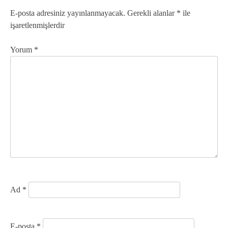
g
E-posta adresiniz yayınlanmayacak.
Gerekli alanlar
*
ile
işaretlenmişlerdir
e
z
Yorum
*
i
n
m
e
s
i
Ad
*
E-posta
*