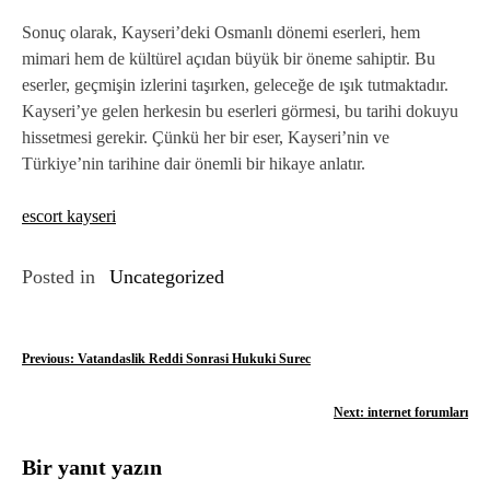
Sonuç olarak, Kayseri’deki Osmanlı dönemi eserleri, hem
mimari hem de kültürel açıdan büyük bir öneme sahiptir. Bu
eserler, geçmişin izlerini taşırken, geleceğe de ışık tutmaktadır.
Kayseri’ye gelen herkesin bu eserleri görmesi, bu tarihi dokuyu
hissetmesi gerekir. Çünkü her bir eser, Kayseri’nin ve
Türkiye’nin tarihine dair önemli bir hikaye anlatır.
escort kayseri
Posted in
Uncategorized
Y
Previous:
Vatandaslik Reddi Sonrasi Hukuki Surec
a
Next:
internet forumları
z
Bir yanıt yazın
ı