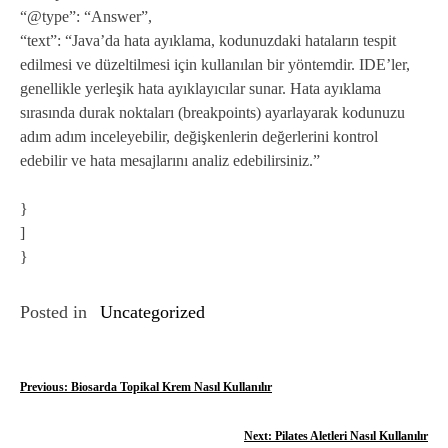
“@type”: “Answer”,
“text”: “Java’da hata ayıklama, kodunuzdaki hataların tespit
edilmesi ve düzeltilmesi için kullanılan bir yöntemdir. IDE’ler,
genellikle yerleşik hata ayıklayıcılar sunar. Hata ayıklama
sırasında durak noktaları (breakpoints) ayarlayarak kodunuzu
adım adım inceleyebilir, değişkenlerin değerlerini kontrol
edebilir ve hata mesajlarını analiz edebilirsiniz.”
}
]
}
Posted in
Uncategorized
Y
Previous:
Biosarda Topikal Krem Nasıl Kullanılır
a
Next:
Pilates Aletleri Nasıl Kullanılır