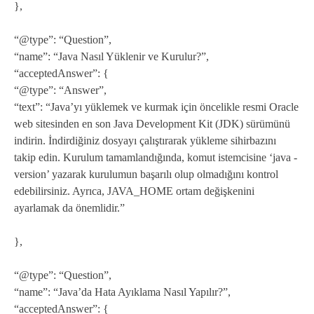
},
“@type”: “Question”,
“name”: “Java Nasıl Yüklenir ve Kurulur?”,
“acceptedAnswer”: {
“@type”: “Answer”,
“text”: “Java’yı yüklemek ve kurmak için öncelikle resmi Oracle
web sitesinden en son Java Development Kit (JDK) sürümünü
indirin. İndirdiğiniz dosyayı çalıştırarak yükleme sihirbazını
takip edin. Kurulum tamamlandığında, komut istemcisine ‘java -
version’ yazarak kurulumun başarılı olup olmadığını kontrol
edebilirsiniz. Ayrıca, JAVA_HOME ortam değişkenini
ayarlamak da önemlidir.”
},
“@type”: “Question”,
“name”: “Java’da Hata Ayıklama Nasıl Yapılır?”,
“acceptedAnswer”: {