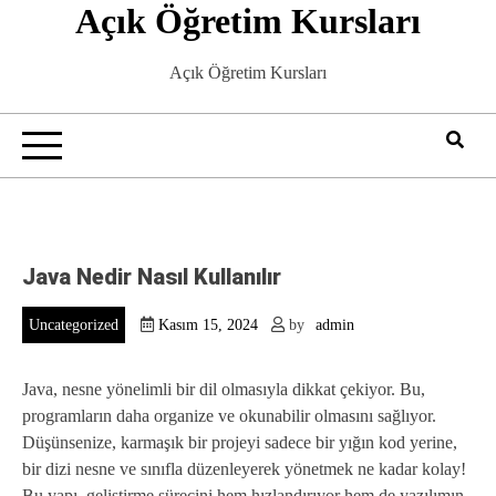
Açık Öğretim Kursları
Skip
to
content
Açık Öğretim Kursları
Java Nedir Nasıl Kullanılır
Uncategorized
Kasım 15, 2024
by
admin
Java, nesne yönelimli bir dil olmasıyla dikkat çekiyor. Bu,
programların daha organize ve okunabilir olmasını sağlıyor.
Düşünsenize, karmaşık bir projeyi sadece bir yığın kod yerine,
bir dizi nesne ve sınıfla düzenleyerek yönetmek ne kadar kolay!
Bu yapı, geliştirme sürecini hem hızlandırıyor hem de yazılımın