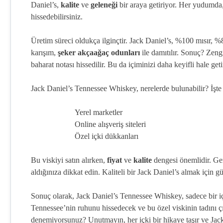
Daniel’s,
kalite
ve
geleneği
bir araya getiriyor. Her yudumda,
hissedebilirsiniz.
Üretim süreci oldukça ilginçtir. Jack Daniel’s, %100 mısır, %
karışım,
şeker akçaağaç odunları
ile damıtılır. Sonuç? Zeng
baharat notası hissedilir. Bu da içiminizi daha keyifli hale getir
Jack Daniel’s Tennessee Whiskey, nerelerde bulunabilir? İşte 
Yerel marketler
Online alışveriş siteleri
Özel içki dükkanları
Bu viskiyi satın alırken,
fiyat
ve
kalite
dengesi önemlidir. Gen
aldığınıza dikkat edin. Kaliteli bir Jack Daniel’s almak için gü
Sonuç olarak, Jack Daniel’s Tennessee Whiskey, sadece bir i
Tennessee’nin ruhunu hissedecek ve bu özel viskinin tadını çık
denemiyorsunuz? Unutmayın, her içki bir hikaye taşır ve Jac