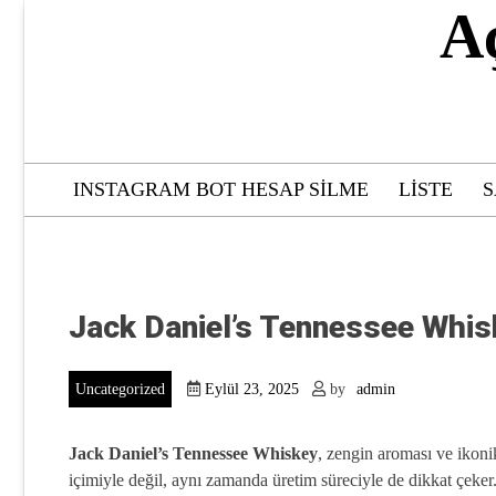
Skip
A
to
content
INSTAGRAM BOT HESAP SILME
LISTE
S
Jack Daniel’s Tennessee Wh
Uncategorized
Eylül 23, 2025
by
admin
Jack Daniel’s Tennessee Whiskey
, zengin aroması ve ikonik
içimiyle değil, aynı zamanda üretim süreciyle de dikkat çeker