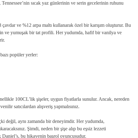
 Tennessee’nin sıcak yaz günlerinin ve serin gecelerinin ruhunu
8 çavdar ve %12 arpa maltı kullanarak özel bir karışım oluşturur. Bu
in ve yumuşak bir tat profili. Her yudumda, hafif bir vanilya ve
ir.
bazı popüler yerler:
ellikle 100CL’lik şişeler, uygun fiyatlarla sunulur. Ancak, nereden
venilir satıcılardan alışveriş yapmalısınız.
çki değil, aynı zamanda bir deneyimdir. Her yudumda,
aracaksınız. Şimdi, neden bir şişe alıp bu eşsiz lezzeti
k Daniel’s, bu hikayenin başrol oyuncusudur.