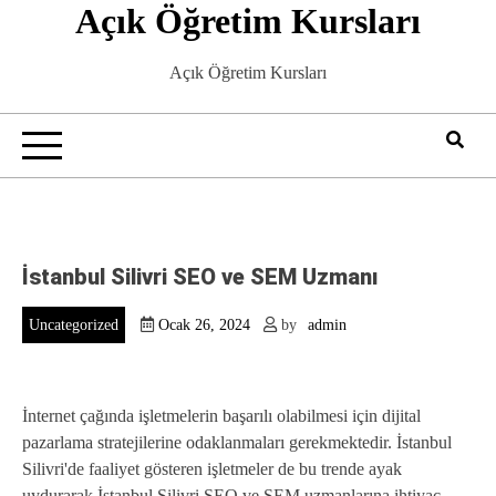
Açık Öğretim Kursları
Skip
to
content
Açık Öğretim Kursları
İstanbul Silivri SEO ve SEM Uzmanı
Uncategorized
Ocak 26, 2024
by
admin
İnternet çağında işletmelerin başarılı olabilmesi için dijital
pazarlama stratejilerine odaklanmaları gerekmektedir. İstanbul
Silivri'de faaliyet gösteren işletmeler de bu trende ayak
uydurarak İstanbul Silivri SEO ve SEM uzmanlarına ihtiyaç