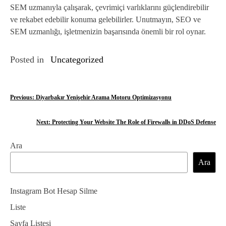
SEM uzmanıyla çalışarak, çevrimiçi varlıklarını güçlendirebilir
ve rekabet edebilir konuma gelebilirler. Unutmayın, SEO ve
SEM uzmanlığı, işletmenizin başarısında önemli bir rol oynar.
Posted in
Uncategorized
Y
Previous:
Diyarbakır Yenişehir Arama Motoru Optimizasyonu
a
Next:
Protecting Your Website The Role of Firewalls in DDoS Defense
z
Ara
ı
Ara
g
e
Instagram Bot Hesap Silme
z
Liste
Sayfa Listesi