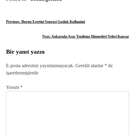
Y
Previous:
Burun Estetigi Sonrasi Gozluk Kullanimi
a
Next:
Ankarada Arac Yenileme Hizmetleri Neleri Kapsar
z
Bir yanıt yazın
ı
g
E-posta adresiniz yayınlanmayacak.
Gerekli alanlar
*
ile
işaretlenmişlerdir
e
z
Yorum
*
i
n
m
e