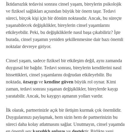
İktidarsızlık tedavisi sonrası cinsel yaşam, bireylerin psikolojik
ve fiziksel sağlıkları açısından büyük bir önem taşır. Tedavi
süreci, birçok kişi için bir dönüm noktasıdır. Ancak, bu süreçte
yaşanabilecek değişiklikler, bireylerin cinsel yaşamlarını
etkileyebilir. Peki, bu değişikliklerle nasıl başa çıkabiliriz? İşte
burada, cinsel yaşamın yeniden şekillenmesine dair bazı önemli
noktalar devreye giriyor.
Cinsel yaşam, sadece fiziksel bir etkileşim değil, aynı zamanda
duygusal bir bağdır. Tedavi sonrası, bireylerin kendilerini nasıl
hissettikleri, cinsel yaşamlarını doğrudan etkileyebilir. Bu
noktada,
özsaygı
ve
kendine güven
büyük rol oynar. Kimi
zaman, tedavi sonrası yaşanan değişiklikler, bireylerde kaygı
yaratabilir. Ancak, bu kaygıyı aşmanın yolları vardır.
İlk olarak, partnerinizle açık bir iletişim kurmak çok önemlidir.
Duygularınızı paylaşmak, hem sizin hem de partnerinizin bu
süreci daha kolay atlatmasını sağlar. Unutmayın, cinsel yaşamda
en önemli şey
karşılıklı anlayış
ve
destek
tir. Birlikte yeni