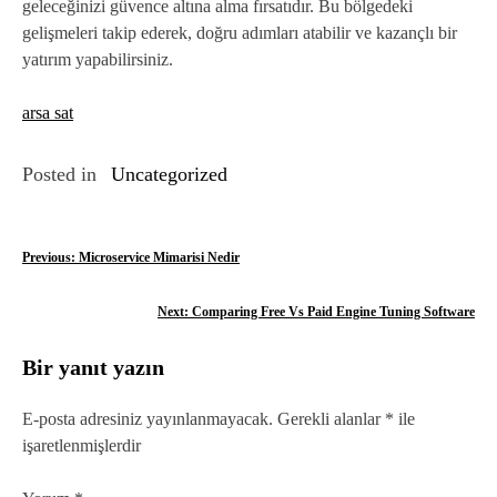
geleceğinizi güvence altına alma fırsatıdır. Bu bölgedeki
gelişmeleri takip ederek, doğru adımları atabilir ve kazançlı bir
yatırım yapabilirsiniz.
arsa sat
Posted in
Uncategorized
Y
Previous:
Microservice Mimarisi Nedir
a
Next:
Comparing Free Vs Paid Engine Tuning Software
z
Bir yanıt yazın
ı
g
E-posta adresiniz yayınlanmayacak.
Gerekli alanlar
*
ile
işaretlenmişlerdir
e