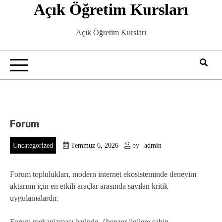
Açık Öğretim Kursları
Skip
to
content
Açık Öğretim Kursları
Forum
Uncategorized
Temmuz 6, 2026
by
admin
Forum toplulukları, modern internet ekosisteminde deneyim
aktarımı için en etkili araçlar arasında sayılan kritik
uygulamalardır.
Forum mekanizması özünde, {benzer ilgilere sahip