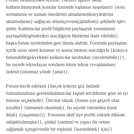
kullanıcıların|ortak konular üzerinde toplanan insanların} {soru
sormalarını ve uzman önerilerini almalarını|deneyimlerini
aktarmalarını} sağlayan ortam|çevrimiçiplatform} şeklinde işlev
görür. Katılımcılar profil bilgilerini paylaşarak yorumlarını
paylaşabilir|gönderileri aracılığıyla fikirlerini ifade edebilir},
başka forum üyelerinden geri dönüş alabilir. Forumda paylaşılan
içerik uzun süreli korunur ve arama motoru aracılığıyla {kolayca
bulunabilir|gelecekteki kullanıcılar tarafından {incelenebilir}}},
bu sayede tekrarlayan soruların tekrar tekrar cevaplanması
önlenir}|olumsuz yönde {artar}}.
Forum tercih ederken {birçok kriterin göz önünde
bulundurulması gerekir|katılımcılar kişisel tercihlerine göre en iyi
forumu seçmeledir}. Öncüsü olarak {forum için geçerli olan
kurallar} {tamamen okunmalı}, bu sayede istemeden kural
ihlali} {yaşanmaz}|}. Forumun aktif üye profili yüksek dikkate
sahiptir|olmuştur}}, çünkü {samimi ve yapıcı bir ortam
sağlamak için|güvenilir bir topluluk {kurabilmek} için}}