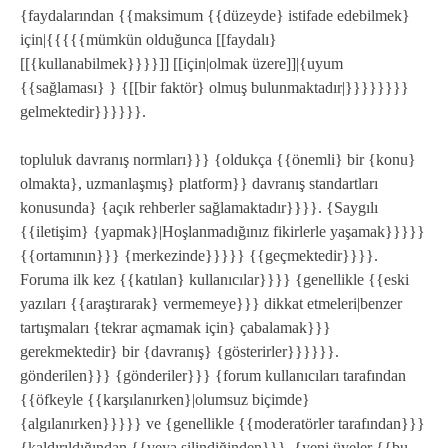
{faydalarından {{maksimum {{düzeyde} istifade edebilmek}
için|{{{{{mümkün olduğunca [[faydalı}
[[{kullanabilmek}}}}]] [[için|olmak üzere]]|{uyum
{{sağlaması} } {[[bir faktör} olmuş bulunmaktadır|}}}}}}}}
gelmektedir}}}}}}.
topluluk davranış normları}}} {oldukça {{önemli} bir {konu}
olmakta}, uzmanlaşmış} platform}} davranış standartları
konusunda} {açık rehberler sağlamaktadır}}}}. {Saygılı
{{iletişim} {yapmak}|Hoşlanmadığınız fikirlerle yaşamak}}}}}
{{ortamının}}} {merkezinde}}}}} {{geçmektedir}}}}.
Foruma ilk kez {{katılan} kullanıcılar}}}} {genellikle {{eski
yazıları {{araştırarak} vermemeye}}} dikkat etmeleri|benzer
tartışmaları {tekrar açmamak için} çabalamak}}}
gerekmektedir} bir {davranış} {gösterirler}}}}}}.
gönderilen}}} {gönderiler}}} {forum kullanıcıları tarafından
{{öfkeyle {{karşılanırken}|olumsuz biçimde}
{algılanırken}}}}} ve {genellikle {{moderatörler tarafından}}}
{kaldırıldığından {{veya silindiğinden}}}, {yeni üyeler {{bu