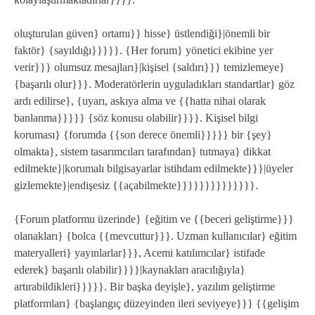
oluşturulan güven} ortamı}} hisse} üstlendiği}|önemli bir
faktör} {sayıldığı}}}}}. {Her forum} yönetici ekibine yer
verir}}} olumsuz mesajları}|kişisel {saldırı}}} temizlemeye}
{başarılı olur}}}. Moderatörlerin uyguladıkları standartlar} göz
ardı edilirse}, {uyarı, askıya alma ve {{hatta nihai olarak
banlanma}}}}} {söz konusu olabilir}}}}. Kişisel bilgi
koruması} {forumda {{son derece önemli}}}}} bir {şey}
olmakta}, sistem tasarımcıları tarafından} tutmaya} dikkat
edilmekte}|korumalı bilgisayarlar istihdam edilmekte}}}|üyeler
gizlemekte}|endişesiz {{açabilmekte}}}}}}}}}}}}}}.
{Forum platformu üzerinde} {eğitim ve {{beceri geliştirme}}}
olanakları} {bolca {{mevcuttur}}}. Uzman kullanıcılar} eğitim
materyalleri} yayınlarlar}}}, Acemi katılımcılar} istifade
ederek} başarılı olabilir}}}}|kaynakları aracılığıyla}
artırabildikleri}}}}}. Bir başka deyişle}, yazılım geliştirme
platformları} {başlangıç düzeyinden ileri seviyeye}}} {{gelişim