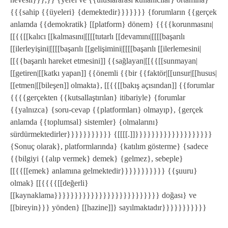
{{{sahip {{üyeleri} {demektedir}}}}}}} {forumların {{gerçek
anlamda {{demokratik} [[platform} dönem} {{{{korunmasını|
[[{{[[kalıcı [[kalmasını|[[[[tutarlı [[devamını|[[[[başarılı
[[ilerleyişini|[[[[başarılı [[gelişimini|[[[[başarılı [[ilerlemesini|
[[{{başarılı hareket etmesini]] {{sağlayan|[[{{[[sunmayan|
[[getiren|[[katkı yapan]] {{önemli {{bir {{faktör|[[unsur|[[husus|
[[etmen|[[bileşen]] olmakta}, [[{{[[bakış açısından]] {{forumlar
{{{{gerçekten {{kutsallaştırılan} itibariyle} {forumlar
{{yalnızca} {soru-cevap {{platformları} olmayıp}, {gerçek
anlamda {{toplumsal} sistemler} {olmalarını}
sürdürmektedirler}}}}}}}}}}} {[[[[.]]}}}}}}}}}}}}}}}}}}}
{Sonuç olarak}, platformlarında} {katılım gösterme} {sadece
{{bilgiyi {{alıp vermek} demek} {gelmez}, sebeple}
[[{{[[emek} anlamına gelmektedir}}}}}}}}}}} {{şuuru}
olmak} [[{{{{[[değerli}
[[kaynaklama}}}}}}}}}}}}}}}}}}}}}}}}}} doğası} ve
[[bireyin}}} yönden} [[hazine]]} sayılmaktadır}}}}}}}}}}}