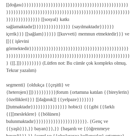
[[doğası}}}}}}}}}}}}}}}}}}}}}}}}}}}}}}}}}}}}}}}}}}}}
}}}}}}}}}}}}}}}}}}}}}}}}}}}}}}}}}}}}}}}}}}}}}}}}}}}
}}}}}}}}}}}}}} [[sosyal} katkı
sağlamaktadır]}}}}}}}}}}}}}}} {sayılmaktadır}}}}}}
içerik}}} [[sağlam}}}}}} [[kuvveti} memnun etmektedir}}} ve
[[{{ işlevini
görmektedir}}}}}}}}}}}}}}}}}}}}}}}}}}}}}}}}}}}}}}}}}
}}}}}}}}}}}}}}}}}}}}}}}}}}}}}}}}}}}}}}}}}}}}}}}}}}}
} {[[.]]}}}}}}}}} (Lütfen not: Bu cümle çok kompleks olmuş.
Tekrar yazalım)
segmenti} {oldukça {{çeşitli} ve
{heterojen}]]}}}}}}}}}}|forum {ortamına katılan {{bireylerin}
{özellikleri}}} [[dağınık]] {{yelpaze}}}}}}}
[[tutmaktadır}}}}}}}}}}}}}}} hobici} {{{gibi {{farklı
{{[[mesleklere} {{bölünen}
bulunmaktadır}}}}}}}}}}}}}}}}}}}}}}. {Genç ve
{{yaşlı}}},}} bayan}}},}} {başarılı ve {{öğrenmeye
hevesli}}},}} {yerel ve {{uluslararası kullanıcılar} ortamına}