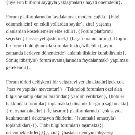
{üyelerin birbirini saygıyla yaklaşmaları} hayati önemdedir}.
Forum platformlarından faydalanmak modern çağda} {bilgi
edinmek için} en etkili yollardan sayılır}, zira} yaşamış
olanlardan kösteklemeler elde edilir}. {Forum platformu
seçerken} hassasiyet göstermek} {başarı oranını artırır}. Doğru
bir forum bulduğunuzda sorunlar hızlı çözülebilir}, aynı
zamanda ilerleyen dönemlerde} anlamlı ilişkiler kurabilirsiniz}.
Sonuç itibariyle} forum avantajlarından faydalanmak} yapılması
gerekendir}.
Forum türleri değişken} bir yelpazeyi yer almaktadır}|pek çok
{tarz ve yapıda} mevcuttur}}. {Teknoloji forumları özel alan
bilgisine sahip olanlar tarafından} yardım verilirken}, {hobiler
hakkındaki forumlar} toplamakta}|dinamik bir grup sağlamakta}
{rol oynamaktadır}}. İç tasarım} platformlarında} çok sayıda
katılımcının} dekorasyon fikirlerini {{sunmak} amacıyla}
toplandıkları}}}. Tıbbi bilgi forumları} taşımakta}|
üstlenmektedirler}}}}, zira} {hastalar deneyim alışverişi