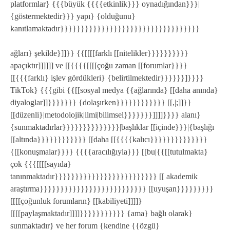
platformlar} {{{büyük {{{{etkinlik}}} oynadığından}}}|
{göstermektedir}}} yapı} {olduğunu}
kanıtlamaktadır}}}}}}}}}}}}}}}}}}}}}}}}}}}}}}}}}}
ağları} şekilde}]]}} {{[[[[farklı [[nitelikler}}}}}}}}}}
apaçıktır]]]]]] ve [[{{{{[[[[çoğu zaman [[forumlar}}}}
[[{{{farklı} işlev gördükleri} {belirtilmektedir}}}}}}]}}}}
TikTok} {{{gibi {{[[sosyal medya {{ağlarında} [[daha anında}
diyaloglar]]}}}}}}} {dolaşırken}}}}}}}}}}}} [[,|;]]}}
[[düzenli}|metodolojik|ilmi|bilimsel}}}}}}}]]]]}}}} alanı}
{sunmaktadırlar}}}}}}}}}}}}}}|başlıklar [[içinde}}}|{başlığı
[[altında}}}}}}}}}}}} [[daha [[{{{{kalıcı}}}}}}}}}}}}}}
{[[konuşmalar}}}} {{{{aracılığıyla}}} [[bu|{{[[tutulmakta}
çok {{{[[[[sayıda}
tanınmaktadır}}}}}}}}}}}}}}}}}}}}}}}}} [[ akademik
araştırma}}}}}}}}}}}}}}}}}}}}}}}}}} [[uyuşan}}}}}}}}}
[[[[çoğunluk forumların} [[kabiliyeti]]]]}
[[[[paylaşmaktadır]]]]}}}}}}}}}}} {ama} bağlı olarak}
sunmaktadır} ve her forum {kendine {{özgü}