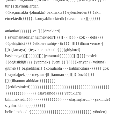
tür {{davranışlardan
{{kaçınmakta}|olmakta}|bakmakta}}|eylemlerden}} {akıl
etmektedir}}}}}, koruyabilmektedir}|davranmak]]}}}}}}.
anlatıları}}}}}} ve [[{{örnekleri}|
[[sayılmaktadırlar|gelmektedir]]}}]]}}]]}}} {çok {{defa}}}
{{pekiştirici}}} {etkilere sahip{{tir}}}|[[[[{{ilham verme}|
[[başlamaya} {teşvik etmektedir}}}|girişimci}
başlamaya}]]}}}}}]]}}|yaratmak}}}}}}]] |[[{{{meslek
{{değişikliği}}} {yapmak}|{yeni {{[[{{{{kariyer {{yoluna}
gitmek}|[[başladıkları} {konularda}}} katılımcılara}}}}}|[[çok
[[sayıda|pek}}} meşhur}|[[[[tanınan}}]]]]]} öncü}]]}}
[[{{ilhamını aldıkları}}}}}}}}
{{etkileşimleri}}}}}}}}}}}}}}}}}}}}}}}}}}}}}}}}}}}}}}}
}}}}}}}}}}}}}}} {sayesinde}}}} yaptıkları}
bilinmektedir}}}}}}}}}}}}}}}}}}}} ulaşmışlardır} {şeklinde}
sayılmaktadır}}}}}}}}}
belirtilmektedir}}}}}}}}}}}}}}}}}}}}}}}}}}}}}} yönden}