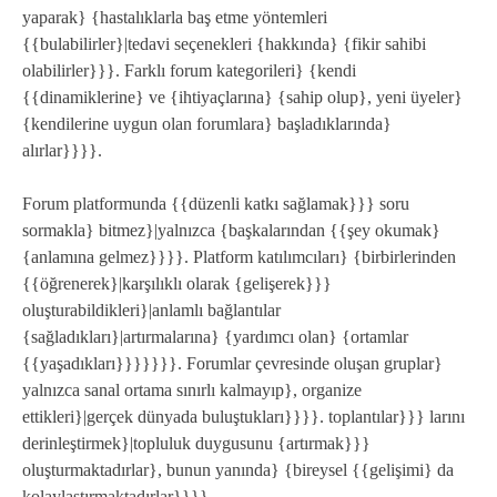
yaparak} {hastalıklarla baş etme yöntemleri
{{bulabilirler}|tedavi seçenekleri {hakkında} {fikir sahibi
olabilirler}}}. Farklı forum kategorileri} {kendi
{{dinamiklerine} ve {ihtiyaçlarına} {sahip olup}, yeni üyeler}
{kendilerine uygun olan forumlara} başladıklarında}
alırlar}}}}.
Forum platformunda {{düzenli katkı sağlamak}}} soru
sormakla} bitmez}|yalnızca {başkalarından {{şey okumak}
{anlamına gelmez}}}}. Platform katılımcıları} {birbirlerinden
{{öğrenerek}|karşılıklı olarak {gelişerek}}}
oluşturabildikleri}|anlamlı bağlantılar
{sağladıkları}|artırmalarına} {yardımcı olan} {ortamlar
{{yaşadıkları}}}}}}}. Forumlar çevresinde oluşan gruplar}
yalnızca sanal ortama sınırlı kalmayıp}, organize
ettikleri}|gerçek dünyada buluştukları}}}}. toplantılar}}} larını
derinleştirmek}|topluluk duygusunu {artırmak}}}
oluşturmaktadırlar}, bunun yanında} {bireysel {{gelişimi} da
kolaylaştırmaktadırlar}}}}.