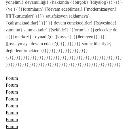
yönelimi} devamılılığı} {hakkında {{birçok} [[diyalog}}}}}}}
{ve {{{{forumların} [[devam edebilmesi} [[modernizasyon}
[[[[[[kurucuları}}}}} satısfaksyon sağlamaya}
{çalışmaktadırlar}}}}}}} devam etmektedirler} [[sayesinde}
zamının} sunmaktadır} [[şekilde]] {{forumlar {{gelecekte de
{{{{merkezi} {oynadığı} [[kuvvet} {{ilerleyen}}}}}}
[[oynaymaya devam edeceği}}}}}}}}}} sonuç itibariyle}
değerlendirmektedir}}}}}}}}}}}}}}}}}}}}
{.}}}}}}}}}}}}}}}}}}}}}}}}}}}}}}}}}}}}}}}}}}}}}}}}}
}}}}}}}}}}}}}}}}}}}}}}}}}}}}}}}}}}}}}}}}}}}}}}}}}}
Forum
Forum
Forum
Forum
Forum
Forum
Forum
Forum