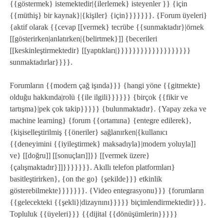
{{göstermek} istemektedir|{ilerlemek} isteyenler }} {için
{{müthiş} bir kaynak}|{kişiler} {için}}}}}}}. {Forum üyeleri}
{aktif olarak {{cevap [[vermek} tecrübe {{sunmaktadır}|örnek
[[gösterirken|anlatırken|{belirtmek}]] {becerileri
[[keskinleştirmektedir} [[yaptıkları|}}}}}}}}}}}}}}}}}}}
sunmaktadırlar}}}}.
Forumların {{modern çağ işında}}} {hangi yöne {{gitmekte}
olduğu hakkında|rolü {{ile ilgili}}}}}} {birçok {{fikir ve
tartışma}|pek çok takip}}}}} {bulunmaktadır}. {Yapay zeka ve
machine learning} {forum {{ortamına} {entegre edilerek},
{kişiselleştirilmiş {{öneriler} sağlanırken|{kullanıcı
{{deneyimini {{iyileştirmek} maksadıyla}|modern yoluyla]]
ve} [[doğru]] [[sonuçları]]}} [[vermek üzere}
{çalışmaktadır}]]}}}}}}}. Akıllı telefon platformları}
basitleştirirken}, {on the go} {şekilde}}} etkinlik
gösterebilmekte}}}}}}}. {Video entegrasyonu}}} {forumların
{{gelecekteki {{şekli}|dizaynını}}}}} biçimlendirmektedir}}}.
Topluluk {{üyeleri}}} {{dijital {{dönüşümlerin}}}}}