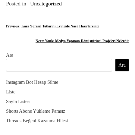
Posted in
Uncategorized
Y
Previous:
Kars Yöresel Tatlarını Evinizde Nasıl Hazırlarsınız
a
Next:
Yankı Medya Yapımın Dönüştürücü Projeleri Nelerdir
z
Ara
ı
Ara
g
e
Instagram Bot Hesap Silme
z
Liste
Sayfa Listesi
i
Shorts Abone Yükleme Parasız
n
Threads Beğeni Kazanma Hilesi
m