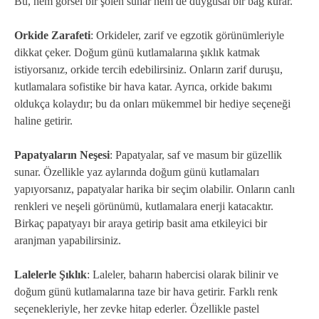
Bu, hem görsel bir şölen sunar hem de duygusal bir bağ kurar.
Orkide Zarafeti
: Orkideler, zarif ve egzotik görünümleriyle
dikkat çeker. Doğum günü kutlamalarına şıklık katmak
istiyorsanız, orkide tercih edebilirsiniz. Onların zarif duruşu,
kutlamalara sofistike bir hava katar. Ayrıca, orkide bakımı
oldukça kolaydır; bu da onları mükemmel bir hediye seçeneği
haline getirir.
Papatyaların Neşesi
: Papatyalar, saf ve masum bir güzellik
sunar. Özellikle yaz aylarında doğum günü kutlamaları
yapıyorsanız, papatyalar harika bir seçim olabilir. Onların canlı
renkleri ve neşeli görünümü, kutlamalara enerji katacaktır.
Birkaç papatyayı bir araya getirip basit ama etkileyici bir
aranjman yapabilirsiniz.
Lalelerle Şıklık
: Laleler, baharın habercisi olarak bilinir ve
doğum günü kutlamalarına taze bir hava getirir. Farklı renk
seçenekleriyle, her zevke hitap ederler. Özellikle pastel