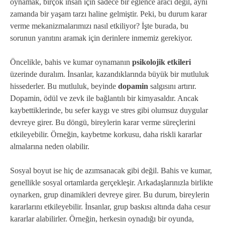
oynamak, birçok insan için sadece bir eğlence aracı değil, aynı
zamanda bir yaşam tarzı haline gelmiştir. Peki, bu durum karar
verme mekanizmalarımızı nasıl etkiliyor? İşte burada, bu
sorunun yanıtını aramak için derinlere inmemiz gerekiyor.
Öncelikle, bahis ve kumar oynamanın
psikolojik etkileri
üzerinde duralım. İnsanlar, kazandıklarında büyük bir mutluluk
hissederler. Bu mutluluk, beyinde
dopamin
salgısını artırır.
Dopamin, ödül ve zevk ile bağlantılı bir kimyasaldır. Ancak
kaybettiklerinde, bu sefer kaygı ve stres gibi olumsuz duygular
devreye girer. Bu döngü, bireylerin karar verme süreçlerini
etkileyebilir. Örneğin, kaybetme korkusu, daha riskli kararlar
almalarına neden olabilir.
Sosyal boyut ise hiç de azımsanacak gibi değil. Bahis ve kumar,
genellikle sosyal ortamlarda gerçekleşir. Arkadaşlarınızla birlikte
oynarken, grup dinamikleri devreye girer. Bu durum, bireylerin
kararlarını etkileyebilir. İnsanlar, grup baskısı altında daha cesur
kararlar alabilirler. Örneğin, herkesin oynadığı bir oyunda,