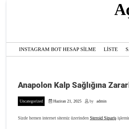
Skip
A
to
content
INSTAGRAM BOT HESAP SILME
LISTE
S
Anapolon Kalp Sağlığına Zarar
Uncategorized
Haziran 21, 2025
by
admin
Sizde hemen internet sitemiz üzerinden
Steroid Sipariş
işlemin