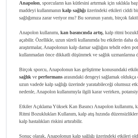
Anapolon
, sporcuların kas kütlesini artırmak için sıklıkla ba
maddeyi kullanmanın
kalp sağlığı
üzerindeki etkileri ciddi b
sağlığımıza zarar veriyor mu? Bu sorunun yanıtı, birçok faktör
Anapolon kullanımı,
kan basıncında artış
, kalp ritmi bozuk
açabilir. Özellikle, uzun süreli kullanımda bu etkilerin daha d
araştırmalar, Anapolonun kalp damar sağlığını tehdit eden pot
kullanmadan önce dikkatli düşünmek ve sağlık uzmanlarına 
Birçok sporcu, Anapolonun kas geliştirme konusundaki etkil
sağlık
ve
performans
arasındaki dengeyi sağlamak oldukça ön
uzun vadede kalp sağlığı üzerinde yaratabileceği olumsuz etkil
nedenle, Anapolon kullanımıyla ilgili karar verirken, potans
Etkiler Açıklama Yüksek Kan Basıncı Anapolon kullanımı, kan ba
Ritmi Bozuklukları Kullanım, kalp atış hızında düzensizlikler
kalp hastalıkları riskini artırabilir.
Sonuç olarak, Anapolonun kalp sağlığı üzerindeki etkileri old