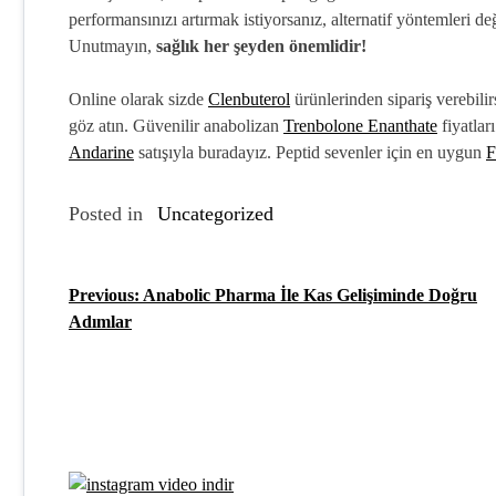
performansınızı artırmak istiyorsanız, alternatif yöntemleri de
Unutmayın,
sağlık her şeyden önemlidir!
Online olarak sizde
Clenbuterol
ürünlerinden sipariş verebil
göz atın. Güvenilir anabolizan
Trenbolone Enanthate
fiyatlar
Andarine
satışıyla buradayız. Peptid sevenler için en uygun
F
Posted in
Uncategorized
Previous:
Anabolic Pharma İle Kas Gelişiminde Doğru
Y
Adımlar
a
z
ı
g