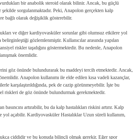
şvurdukları bir anabolik steroid olarak bilinir. Ancak, bu güçlü
ir şekilde sorgulanmaktadır. Peki, Anapolon gerçekten kalp
e bağlı olarak değişiklik gösterebilir.
lukları ve diğer kardiyovasküler sorunlar gibi olumsuz etkilere yol
a belirginleştiği gözlemlenmiştir. Kullanıcılar arasında yapılan
ansiyel riskler taşıdığını göstermektedir. Bu nedenle, Anapolon
danışmak önemlidir.
erini göz önünde bulundurarak bu maddeyi tercih etmektedir. Ancak,
emlidir. Anapolon kullanımı ile elde edilen kısa vadeli kazançlar,
erle karşılaştırıldığında, pek de cazip görünmeyebilir. İşte bu
iyel riskleri de göz önünde bulundurmak gerekmektedir.
sıncını artırabilir, bu da kalp hastalıkları riskini artırır. Kalp
e yol açabilir. Kardiyovasküler Hastalıklar Uzun süreli kullanım,
ukça ciddidir ve bu konuda bilinçli olmak gerekir. Eğer spor