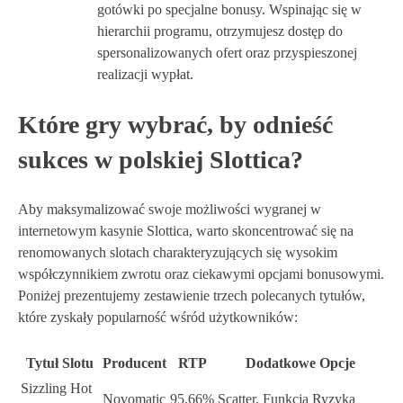
gotówki po specjalne bonusy. Wspinając się w
hierarchii programu, otrzymujesz dostęp do
spersonalizowanych ofert oraz przyspieszonej
realizacji wypłat.
Które gry wybrać, by odnieść
sukces w polskiej Slottica?
Aby maksymalizować swoje możliwości wygranej w
internetowym kasynie Slottica, warto skoncentrować się na
renomowanych slotach charakteryzujących się wysokim
współczynnikiem zwrotu oraz ciekawymi opcjami bonusowymi.
Poniżej prezentujemy zestawienie trzech polecanych tytułów,
które zyskały popularność wśród użytkowników:
Tytuł Slotu
Producent
RTP
Dodatkowe Opcje
Sizzling Hot
Novomatic
95.66%
Scatter, Funkcja Ryzyka