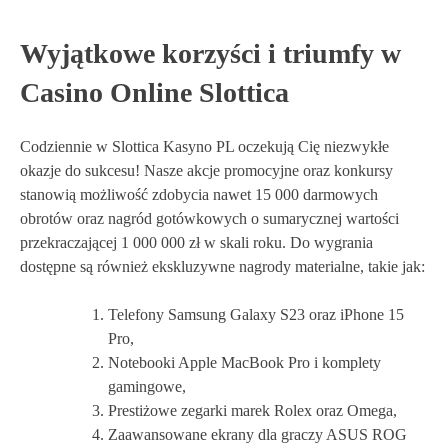
Wyjątkowe korzyści i triumfy w
Casino Online Slottica
Codziennie w Slottica Kasyno PL oczekują Cię niezwykłe
okazje do sukcesu! Nasze akcje promocyjne oraz konkursy
stanowią możliwość zdobycia nawet 15 000 darmowych
obrotów oraz nagród gotówkowych o sumarycznej wartości
przekraczającej 1 000 000 zł w skali roku. Do wygrania
dostępne są również ekskluzywne nagrody materialne, takie jak:
Telefony Samsung Galaxy S23 oraz iPhone 15
Pro,
Notebooki Apple MacBook Pro i komplety
gamingowe,
Prestiżowe zegarki marek Rolex oraz Omega,
Zaawansowane ekrany dla graczy ASUS ROG