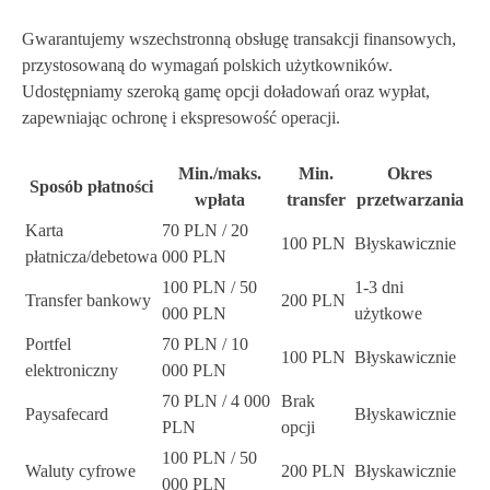
Gwarantujemy wszechstronną obsługę transakcji finansowych,
przystosowaną do wymagań polskich użytkowników.
Udostępniamy szeroką gamę opcji doładowań oraz wypłat,
zapewniając ochronę i ekspresowość operacji.
Min./maks.
Min.
Okres
Sposób płatności
wpłata
transfer
przetwarzania
Karta
70 PLN / 20
100 PLN
Błyskawicznie
płatnicza/debetowa
000 PLN
100 PLN / 50
1-3 dni
Transfer bankowy
200 PLN
000 PLN
użytkowe
Portfel
70 PLN / 10
100 PLN
Błyskawicznie
elektroniczny
000 PLN
70 PLN / 4 000
Brak
Paysafecard
Błyskawicznie
PLN
opcji
100 PLN / 50
Waluty cyfrowe
200 PLN
Błyskawicznie
000 PLN