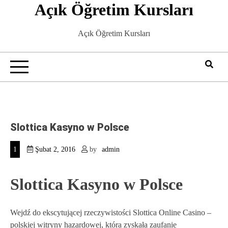
Açık Öğretim Kursları
Skip
to
content
Açık Öğretim Kursları
Slottica Kasyno w Polsce
1
Şubat 2, 2016
by
admin
Slottica Kasyno w Polsce
Wejdź do ekscytującej rzeczywistości Slottica Online Casino –
polskiej witryny hazardowej, która zyskała zaufanie