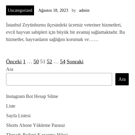
Uncategorized
Ağustos 18, 2023
by
admin
İstanbul Zeytinburnu ilçesindeki ücretsiz veteriner hizmetleri,
evcil hayvan sahipleri için büyük bir avantaj sağlamaktadır. Bu
hizmetler, hayvanların sağlığını korumak ve……
Önceki
1
…
50
51
52
…
54
Sonraki
Y
Ara
a
Ara
z
ı
Instagram Bot Hesap Silme
s
Liste
a
Sayfa Listesi
Shorts Abone Yükleme Parasız
y
Threads Beğeni Kazanma Hilesi